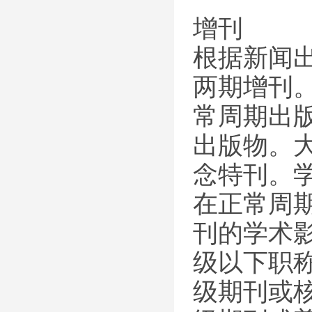
增刊
根据新闻
两期增刊
常周期出
出版物。
念特刊。
在正常周
刊的学术
级以下职
级期刊或